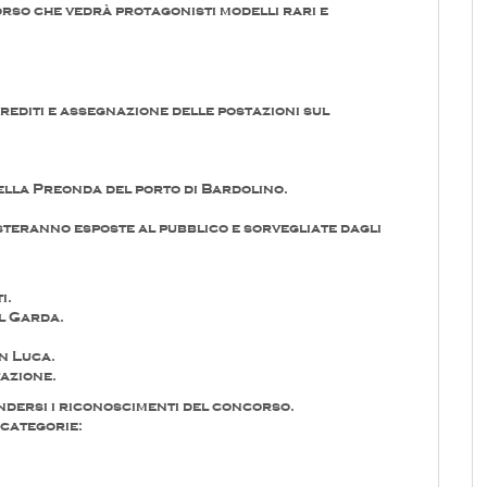
orso che vedrà protagonisti modelli rari e
rediti e assegnazione delle postazioni sul
della Preonda del porto di Bardolino.
steranno esposte al pubblico e sorvegliate dagli
i.
el Garda.
n Luca.
tazione.
dersi i riconoscimenti del concorso.
 categorie: