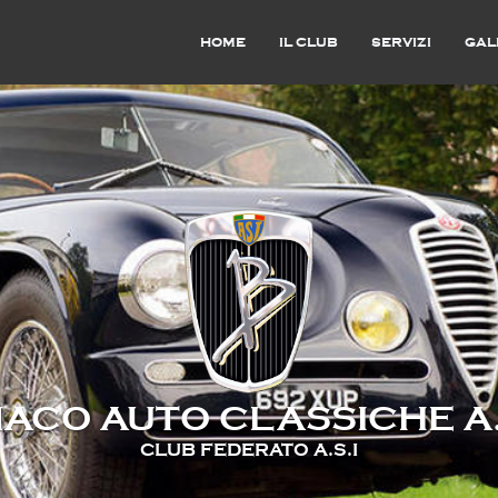
HOME
IL CLUB
SERVIZI
GAL
ACO AUTO CLASSICHE A.
CLUB FEDERATO A.S.I