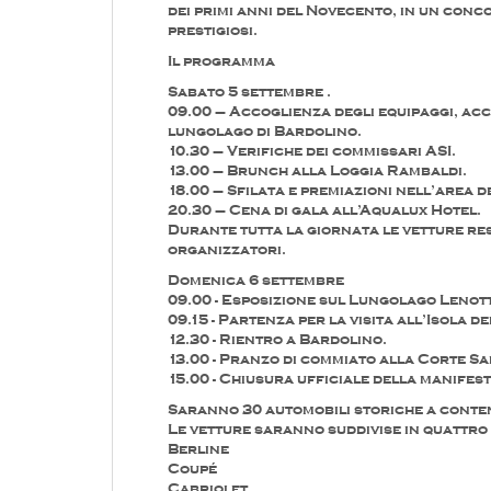
dei primi anni del Novecento, in un conc
prestigiosi.
Il programma
Sabato 5 settembre .
09.00 – Accoglienza degli equipaggi, acc
lungolago di Bardolino.
10.30 – Verifiche dei commissari ASI.
13.00 – Brunch alla Loggia Rambaldi.
18.00 – Sfilata e premiazioni nell’area 
20.30 – Cena di gala all’Aqualux Hotel.
Durante tutta la giornata le vetture re
organizzatori.
Domenica 6 settembre
09.00 - Esposizione sul Lungolago Lenott
09.15 - Partenza per la visita all’Isola d
12.30 - Rientro a Bardolino.
13.00 - Pranzo di commiato alla Corte Sa
15.00 - Chiusura ufficiale della manifes
Saranno 30 automobili storiche a conten
Le vetture saranno suddivise in quattro
Berline
Coupé
Cabriolet