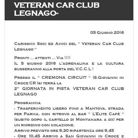
VETERAN CAR CLUB
LEGNAGO-
05 Giugno 2016
Carissimi Soci ed Amici del “ Veteran Car Club
Legnago “
Pronti … attenti … Via !!!!
Il 5 giugno 2016 l’adrenalina e la cultura
busseranno alla porta del V.C.C.L !
Presso il “ CREMONA CIRCUIT “ (S.Giovanni in
Croce CR )si terrà la
2^ GIORNATA IN PISTA VETERAN CAR CLUB
LEGNAGO
Programma
- Trasferimento libero fino a Mantova, strada
per Parma, con ritrovo al bar “ L’Elite Cafè “
(subito dopo il cartello di Montanara a dx) per
un riordino con colazione.
Arrivo previsto ore 9,30 ripartenza ore 9,45
- Ore 10,45 Arrivo a San Giovanni in Croce e