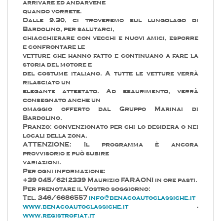
arrivare ed andarvene
quando vorrete.
Dalle 9.30, ci troveremo sul lungolago di
Bardolino, per salutarci,
chiacchierare con vecchi e nuovi amici, esporre
e confrontare le
vetture che hanno fatto e continuano a fare la
storia del motore e
del costume italiano. A tutte le vetture verrà
rilasciato un
elegante attestato. Ad esaurimento, verrà
consegnato anche un
omaggio offerto dal Gruppo Marinai di
Bardolino.
Pranzo: convenzionato per chi lo desidera o nei
locali della zona.
ATTENZIONE: Il programma è ancora
provvisorio e può subire
variazioni.
Per ogni informazione:
+39 045/6212339 Maurizio FARAONI in ore pasti.
Per prenotare il Vostro soggiorno:
Tel. 346/6686557
info@benacoautoclassiche.it
www.benacoautoclassiche.it
-
www.registrofiat.it