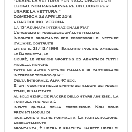
“USARE LA VETTURA PER RAGGIUNGERE UN
LUOGO, NON RAGGIUNGERE UN LUOGO PER
USARE LA VETTURA.”
DOMENICA 24 APRILE 2016
a BARDOLINO, VERONA
La 13^Adunata Internazionale Fiat
L’orgoglio di possedere un’auto italiana
Incontro spontaneo per possessori di vetture
Italiane, costruite
entro il 31/12/1996. Saranno inoltre ammesse
le Barchetta, le
Coupè, le versioni Sporting od Abarth di tutti i
modelli, nonché
tutte le altre vetture italiane di particolare
interesse tecnico quali
Delta Integrale, Alfa 4C ecc.
E’ un incontro nello spirito dei raduni dei vecchi
tempi, finalizzato
al solo semplice piacere dello stare assieme.. La
formula proposta è
infatti quella della esposizione. Non sono
previsti moduli di
iscrizione o altre formalità. La partecipazione,
assolutamente
spontanea, è libera e gratuita. Sarete liberi di