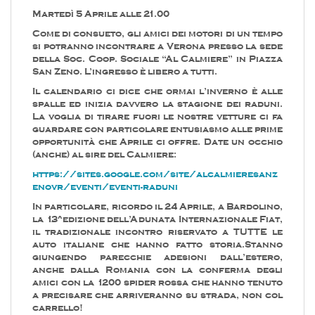
Martedì 5 Aprile alle 21.00
Come di consueto, gli amici dei motori di un tempo
si potranno incontrare a Verona presso la sede
della Soc. Coop. Sociale “Al Calmiere” in Piazza
San Zeno. L’ingresso è libero a tutti.
Il calendario ci dice che ormai l’inverno è alle
spalle ed inizia davvero la stagione dei raduni.
La voglia di tirare fuori le nostre vetture ci fa
guardare con particolare entusiasmo alle prime
opportunità che Aprile ci offre. Date un occhio
(anche) al sire del Calmiere:
https://sites.google.com/site/alcalmieresanz
enovr/eventi/eventi-raduni
In particolare, ricordo il 24 Aprile, a Bardolino,
la 13^edizione dell’Adunata Internazionale Fiat,
il tradizionale incontro riservato a TUTTE le
auto italiane che hanno fatto storia.Stanno
giungendo parecchie adesioni dall’estero,
anche dalla Romania con la conferma degli
amici con la 1200 spider rossa che hanno tenuto
a precisare che arriveranno su strada, non col
carrello!