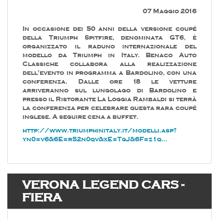
07 Maggio 2016
In occasione dei 50 anni della versione coupé
della Triumph Spitfire, denominata GT6, è
organizzato il raduno internazionale del
modello da Triumph in Italy. Benaco Auto
Classiche collabora alla realizzazione
dell'evento in programma a Bardolino, con una
conferenza. Dalle ore 18 le vetture
arriveranno sul lungolago di Bardolino e
presso il Ristorante La Loggia Rambaldi si terrà
la conferenza per celebrare questa rara coupé
inglese. A seguire cena a buffet.
http://www.triumphinitaly.it/modelli.asp?
yn0=v6&6E=r52n0qv&xE=TgJ&6F=z1q...
VERONA LEGEND CARS -
FIERA