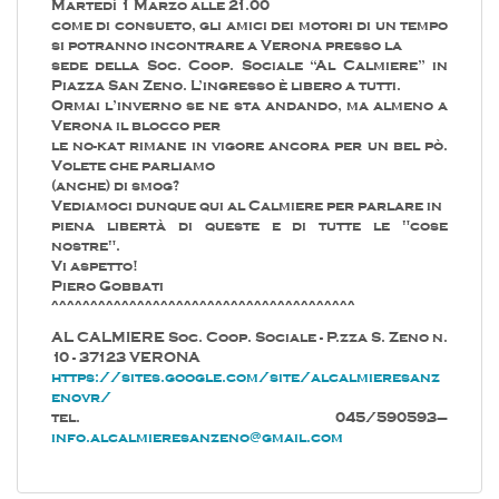
Martedì 1 Marzo alle 21.00
come di consueto, gli amici dei motori di un tempo
si potranno incontrare a Verona presso la
sede della Soc. Coop. Sociale “Al Calmiere” in
Piazza San Zeno. L’ingresso è libero a tutti.
Ormai l’inverno se ne sta andando, ma almeno a
Verona il blocco per
le no-kat rimane in vigore ancora per un bel pò.
Volete che parliamo
(anche) di smog?
Vediamoci dunque qui al Calmiere per parlare in
piena libertà di queste e di tutte le "cose
nostre".
Vi aspetto!
Piero Gobbati
^^^^^^^^^^^^^^^^^^^^^^^^^^^^^^^^^^^^^^^
AL CALMIERE Soc. Coop. Sociale - P.zza S. Zeno n.
10 - 37123 VERONA
https://sites.google.com/site/alcalmieresanz
enovr/
tel. 045/590593–
info.alcalmieresanzeno@gmail.com