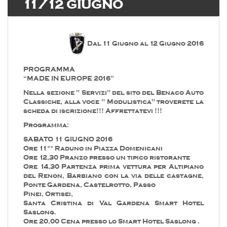
11/12 GIUGNO
Dal 11 Giugno al 12 Giugno 2016
PROGRAMMA
“MADE IN EUROPE 2016”
Nella sezione " Servizi" del sito del Benaco Auto
Classiche, alla voce " Modulistica" troverete la
scheda di iscrizione!!! Affrettatevi !!!
Programma:
SABATO 11 GIUGNO 2016
Ore 11°° Raduno in Piazza Domenicani
Ore 12,30 Pranzo presso un tipico ristorante
Ore 14,30 Partenza prima vettura per Altipiano
del Renon, Barbiano con la via delle castagne,
Ponte Gardena, Castelrotto, Passo
Pinei, Ortisei,
Santa Cristina di Val Gardena Smart Hotel
Saslong.
Ore 20,00 Cena presso lo Smart Hotel Saslong .