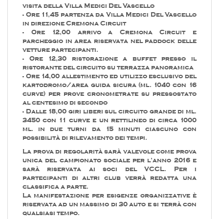
visita della Villa Medici Del Vascello
- Ore 11,45 partenza da Villa Medici Del Vascello
in direzione Cremona Circuit
- Ore 12,00 arrivo a Cremona Circuit e
parcheggio in area riservata nel paddock delle
vetture partecipanti.
- Ore 12,30 ristorazione a buffet presso il
ristorante del circuito su terrazza panoramica
- Ore 14,00 allestimento ed utilizzo esclusivo del
kartodromo/area guida sicura (ml. 1040 con 16
curve) per prove cronometrate su pressostato
al centesimo di secondo
- Dalle 18,00 giri liberi sul circuito grande di ml.
3450 con 11 curve e un rettilineo di circa 1000
ml. in due turni da 15 minuti ciascuno con
possibilità di rilevamento dei tempi.
La prova di regolarità sarà valevole come prova
unica del campionato sociale per l’anno 2016 e
sarà riservata ai soci del VCCL. Per i
partecipanti di altri club verrà redatta una
classifica a parte.
La manifestazione per esigenze organizzative è
riservata ad un massimo di 30 auto e si terrà con
qualsiasi tempo.