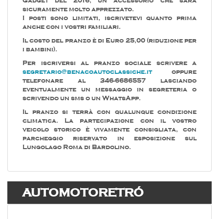
Gadget del 2016, un accessorio che sarà
sicuramente molto apprezzato.
I posti sono limitati, iscrivetevi quanto prima
anche con i vostri familiari.
Il costo del pranzo è di Euro 25,00 (riduzione per
i bambini).
Per iscriversi al pranzo sociale scrivere a
segretario@benacoautoclassiche.it
oppure
telefonare al 346-6686557 lasciando
eventualmente un messaggio in segreteria o
scrivendo un sms o un WhatsApp.
Il pranzo si terrà con qualunque condizione
climatica. La partecipazione con il vostro
veicolo storico è vivamente consigliata, con
parcheggio riservato in esposizione sul
Lungolago Roma di Bardolino.
AUTOMOTORETRÓ