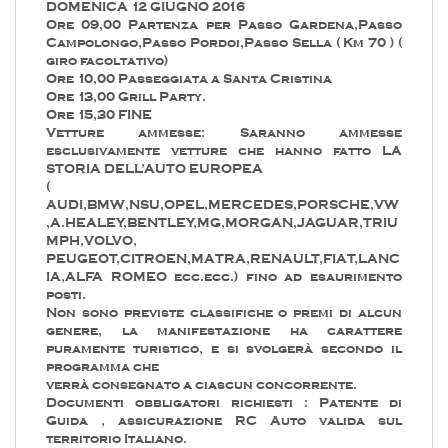
DOMENICA 12 GIUGNO 2016
Ore 09,00 Partenza per Passo Gardena,Passo
Campolongo,Passo Pordoi,Passo Sella ( Km 70 ) (
giro facoltativo)
Ore 10,00 Passeggiata a Santa Cristina
Ore 13,00 Grill Party.
Ore 15,30 FINE
Vetture ammesse: Saranno ammesse
esclusivamente vetture che hanno fatto LA
STORIA DELL’AUTO EUROPEA
(
AUDI,BMW,NSU,OPEL,MERCEDES,PORSCHE,VW
,A.HEALEY,BENTLEY,MG,MORGAN,JAGUAR,TRIU
MPH,VOLVO,
PEUGEOT,CITROEN,MATRA,RENAULT,FIAT,LANC
IA,ALFA ROMEO ecc.ecc.) fino ad esaurimento
posti.
Non sono previste classifiche o premi di alcun
genere, la manifestazione ha carattere
puramente turistico, e si svolgerà secondo il
programma che
verrà consegnato a ciascun concorrente.
Documenti obbligatori richiesti : Patente di
Guida , assicurazione RC Auto valida sul
territorio Italiano.