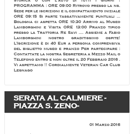
Storica o con l’auto di tutti i giorni !
PROGRAMMA : ORE 09:00 Ritrovo presso la ns.
Sede per le iscrizioni e il compattamento iniziale
ORE 09:15 Si parte tassativamente puntuali …
Bologna ci aspetta ORE 10:30 Arrivo al Museo
Lamborghini e Visita ORE 13:00 Pranzo tipico
presso la Trattoria Re Savi …. Assieme a Fabio
Lamborghini nostro graditissimo ospite!
L’Iscrizione è di 40 Eur a persona comprensiva
del biglietto museo e pranzo Per partecipare :
Contattate la nostra Segreteria a Mezzo Mail o
Telefono entro e non oltre il 20 Febbraio 2016 .
Vi aspettiamo !! Cordialmente Veteran Car Club
Legnago
SERATA AL CALMIERE -
PIAZZA S. ZENO-
01 Marzo 2016