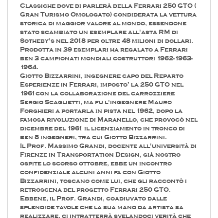
Classiche dove di parlerà della Ferrari 250 GTO (
Gran Turismo Omologato) condiderata la vettura
storica di maggior valore al mondo, essendone
stato scambiato un esemplare all'asta RM di
Sotheby's nel 2018 per oltre 48 milioni di dollari.
Prodotta in 39 esemplari ha regalato a Ferrari
ben 3 campionati mondiali costruttori 1962-1963-
1964.
Giotto Bizzarrini, ingegnere capo del Reparto
Esperienze in Ferrari, imposto' la 250 GTO nel
1961con la collaborazione del carrozziere
Sergio Scaglietti, ma fu l'ingegnere Mauro
Forghieri a portarla in pista nel 1962, dopo la
famosa rivoluzione di Maranello, che provocò nel
dicembre del 1961 il licenziamento in tronco di
ben 8 ingegneri, tra cui Giotto Bizzarrini.
Il Prof. Massimo Grandi, docente all'università di
Firenze in Transportation Design, già nostro
ospite lo scorso ottobre, ebbe un incontro
confidenziale alcuni anni fa con Giotto
Bizzarrini, toscano come lui, che gli raccontò i
retroscena del progetto Ferrari 250 GTO.
Ebbene, il Prof. Grandi, coadiuvato dalle
splendide tavole che la sua mano da artista sa
realizzare, ci intratterrà svelandoci verità che