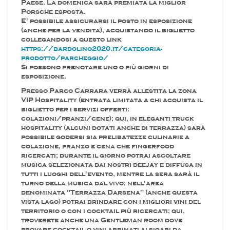
Paese. La domenica sarà premiata la miglior
Porsche esposta.
E' possibile assicurarsi il posto in esposizione
(anche per la vendita), acquistando il biglietto
collegandosi a questo link
https://bardolino2020.it/categoria-
prodotto/parcheggio/
Si possono prenotare uno o più giorni di
esposizione.
Presso Parco Carrara verrà allestita la zona
VIP Hospitality (entrata limitata a chi acquista il
biglietto per i servizi offerti:
colazioni/pranzi/cene); qui, in eleganti truck
hospitality (alcuni dotati anche di terrazza) sarà
possibile godersi sia prelibatezze culinarie a
colazione, pranzo e cena che fingerfood
ricercati; durante il giorno potrai ascoltare
musica selezionata dai nostri deejay e diffusa in
tutti i luoghi dell'evento, mentre la sera sarà il
turno della musica dal vivo; nell'area
denominata "Terrazza Darsena" (anche questa
vista lago) potrai brindare con i migliori vini del
territorio o con i cocktail più ricercati; qui,
troverete anche una Gentleman room dove
provare cocktail o vini abbinati ai sigari da