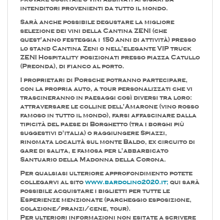
intenditori provenienti da tutto il mondo.
Sarà anche possibile degustare la migliore
selezione dei vini della Cantina ZENI (che
quest'anno festeggia i 150 anni di attività) presso
lo stand Cantina Zeni o nell'elegante VIP truck
ZENI Hospitality posizionati presso piazza Catullo
(Preonda), di fianco al porto.
I proprietari di Porsche potranno partecipare,
con la propria auto, a tour personalizzati che vi
trascineranno in paesaggi così diversi tra loro:
attraversare le colline dell'Amarone (vino rosso
famoso in tutto il mondo), farsi affascinare dalla
tipicità del paese di Borghetto (tra i borghi più
suggestivi d'italia) o raggiungere Spiazzi,
rinomata località sul monte Baldo, ex circuito di
gare di salita, e famosa per l'abbarbicato
Santuario della Madonna della Corona.
Per qualsiasi ulteriore approfondimento potete
collegarvi al sito
www.bardolino2020.it;
qui sarà
possibile acquistare i biglietti per tutte le
Esperienze menzionate (parcheggio esposizione,
colazione/pranzi/cene, tour).
Per ulteriori informazioni non esitate a scrivere