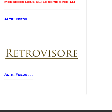
Mercedes-Benz SL: le serie speciali
Altri Feeds . . .
Altri Feeds . . .