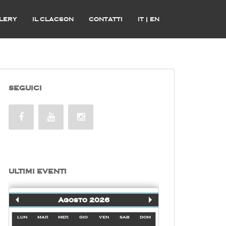
LERY
IL CLACSON
CONTATTI
IT
|
EN
SEGUICI
ULTIMI EVENTI
Agosto 2026
lun
mar
mer
gio
ven
sab
dom