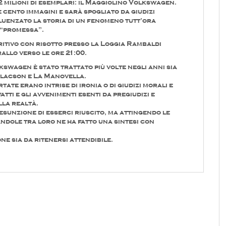
2 milioni di esemplari: il Maggiolino Volkswagen.
cento immagini e sarà spogliato da giudizi
luenzato la storia di un fenomeno tutt’ora
a “promessa”.
ritivo con risotto presso la Loggia Rambaldi
allo verso le ore 21:00.
kswagen è stato trattato più volte negli anni sia
 Clacson e La Manovella.
ate erano intrise di ironia o di giudizi morali e
fatti e gli avvenimenti esenti da pregiudizi e
lla realtà.
esunzione di esserci riuscito, ma attingendo le
ndole tra loro ne ha fatto una sintesi con
ne sia da ritenersi attendibile.