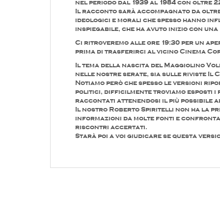
nel periodo dal 1939 al 1984 con oltre 2
Il racconto sarà accompagnato da oltre 
ideologici e morali che spesso hanno inf
inspiegabile, che ha avuto inizio con un
Ci ritroveremo alle ore 19:30 per un ape
prima di trasferirci al vicino Cinema Cor
Il tema della nascita del Maggiolino Vol
nelle nostre serate, sia sulle riviste Il
Notiamo però che spesso le versioni riport
politici, difficilmente troviamo esposti i 
raccontati attenendosi il più possibile a
Il nostro Roberto Spiritelli non ha la pr
informazioni da molte fonti e confronta
riscontri accertati.
Starà poi a voi giudicare se questa versio