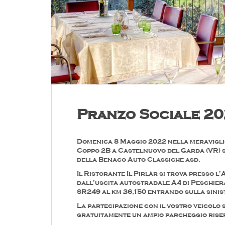
Pranzo Sociale 2
Domenica 8 Maggio 2022 nella meraviglio
Coppo 2B a Castelnuovo del Garda (VR) si
della Benaco Auto Classiche asd.
Il Ristorante Il Pirlàr si trova presso l'
dall'uscita autostradale A4 di Peschie
SR249 al km 36,150 entrando sulla sinis
La partecipazione con il vostro veicolo s
gratuitamente un ampio parcheggio rise