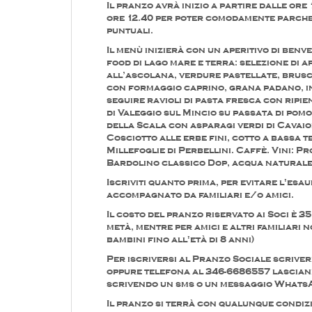
Il pranzo avrà inizio a partire dalle ore 
ore 12.40 per poter comodamente parche
puntuali.
Il menù inizierà con un aperitivo di benv
food di lago mare e terra: selezione di a
all’ascolana, verdure pastellate, brus
con formaggio caprino, grana padano, in
seguire ravioli di pasta fresca con ripie
di Valeggio sul Mincio su passata di pom
della Scala con asparagi verdi di Cavai
Cosciotto alle erbe fini, cotto a bassa 
Millefoglie di Perbellini. Caffè. Vini: P
Bardolino classico Dop, acqua naturale 
Iscriviti quanto prima, per evitare l'esau
accompagnato da familiari e/o amici.
Il costo del pranzo riservato ai Soci è 3
metà, mentre per amici e altri familiari n
bambini fino all'età di 8 anni)
Per iscriversi al Pranzo Sociale scriver
oppure telefona al 346-6686557 lascian
scrivendo un sms o un messaggio Whats
Il pranzo si terrà con qualunque condizio