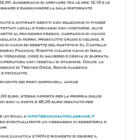
13.00, suggeriamo di arrivare tra le ore 12.15 e le
ggiare e raggiungere la sala ristorante
enuto e antipasti serviti con selezione in finger
ffettati locali e formaggi con mostarde, olive
chette al pomodoro fresco, carpaccio di manzo
salata di farro, prosciutto crudo e melone. A
no di cacio ed erbette del pastificio Al Castello
odorini Pachino; Risotto vialone nano di Isola
on Veronese, code di gambero e crema di burrata.
temperatura con vegetali di stagione. Dolce: la
rosecco di Treviso Docg, Soave classico,
e frizzante.
rimento dei posti disponibili, anche
5,00 euro, stesso importo per la propria dolce
on soci il costo è 45,00 euro (gratuito per
e un'email a
info@benacoautoclassiche.it
do eventualmente un messaggio in segreteria o
App.
ne climatica e NON è richiesto di esibire il