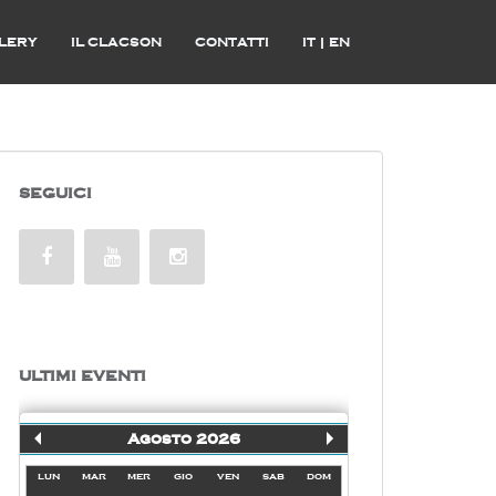
LERY
IL CLACSON
CONTATTI
IT
|
EN
SEGUICI
ULTIMI EVENTI
Agosto 2026
lun
mar
mer
gio
ven
sab
dom