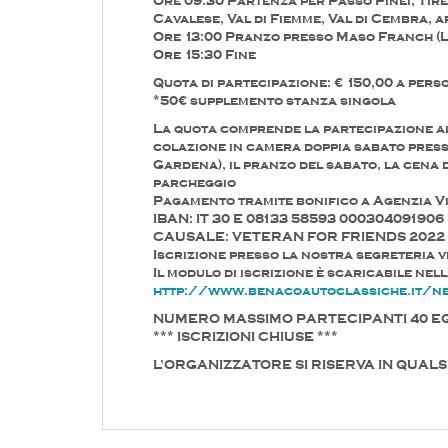
Ore 09:30 Partenza per Passo Pinei, Tir
Cavalese, Val di Fiemme, Val di Cembra, 
Ore 13:00 Pranzo presso Maso Franch (L
Ore 15:30 Fine
Quota di partecipazione: € 150,00 a pers
*50€ supplemento stanza singola
La quota comprende la partecipazione al
colazione in camera doppia sabato press
Gardena), il pranzo del sabato, la cena d
parcheggio
Pagamento tramite bonifico a Agenzia 
IBAN: IT 30 E 08133 58593 000304091906
CAUSALE: VETERAN FOR FRIENDS 2022 
Iscrizione presso la nostra segreteria v
Il modulo di iscrizione è scaricabile nel
http://www.benacoautoclassiche.it/ne
NUMERO MASSIMO PARTECIPANTI 40 E
*** ISCRIZIONI CHIUSE ***
L’ORGANIZZATORE SI RISERVA IN QUAL