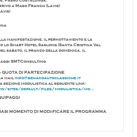
es, Passo Costalunga,
arrivo a Maso Franch (Lavis)
avis)
ona
la manifestazione, il pernotta-mento e la
o lo Smart Hotel Saslong (Santa Cristina Val
el sabato, il pranzo della domenica, il
Viaggi SMTConsulting
- QUOTA DI PARTECIPAZIONE
ia mail
info@benacoautoclassiche.it
la sezione modulistica al seguente link:
w/sites/default/files/modulistica/mo...
QUIPAGGI
SIASI MOMENTO DI MODI-FICARE IL PROGRAMMA