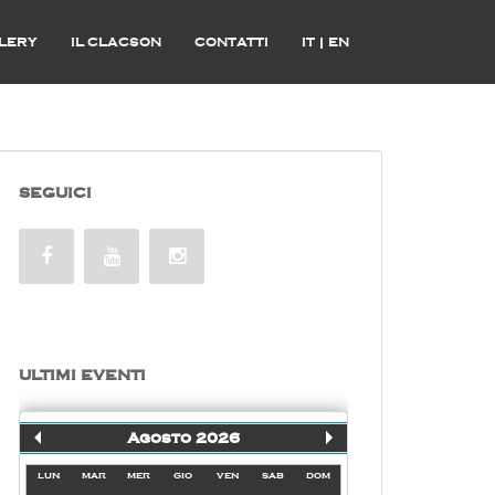
LERY
IL CLACSON
CONTATTI
IT
|
EN
SEGUICI
ULTIMI EVENTI
Agosto 2026
lun
mar
mer
gio
ven
sab
dom