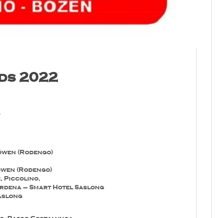
ds 2022
a
Löwen (Rodengo)
öwen (Rodengo)
, Piccolino,
ardena – Smart Hotel Saslong
aslong