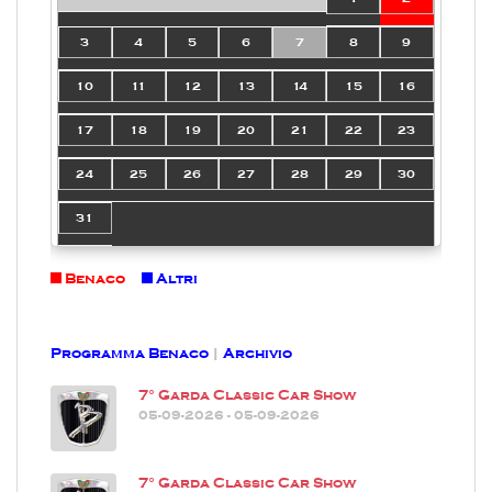
3
4
5
6
7
8
9
10
11
12
13
14
15
16
17
18
19
20
21
22
23
24
25
26
27
28
29
30
31
Benaco
Altri
Programma Benaco
|
Archivio
7° Garda Classic Car Show
05-09-2026 - 05-09-2026
7° Garda Classic Car Show