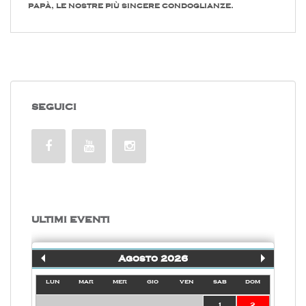
papà, le nostre più sincere condoglianze.
SEGUICI
ULTIMI EVENTI
Agosto 2026
lun
mar
mer
gio
ven
sab
dom
1
2