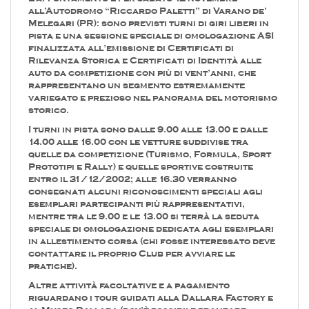
all’Autodromo “Riccardo Paletti” di Varano de’
Melegari (PR): sono previsti turni di giri liberi in
pista e una sessione speciale di omologazione ASI
finalizzata all’emissione di Certificati di
Rilevanza Storica e Certificati di Identità alle
auto da competizione con più di vent’anni, che
rappresentano un segmento estremamente
variegato e prezioso nel panorama del motorismo
storico.
I turni in pista sono dalle 9.00 alle 13.00 e dalle
14.00 alle 16.00 con le vetture suddivise tra
quelle da competizione (Turismo, Formula, Sport
Prototipi e Rally) e quelle sportive costruite
entro il 31/12/2002; alle 16.30 verranno
consegnati alcuni riconoscimenti speciali agli
esemplari partecipanti più rappresentativi,
mentre tra le 9.00 e le 13.00 si terrà la seduta
speciale di omologazione dedicata agli esemplari
in allestimento corsa (chi fosse interessato deve
contattare il proprio Club per avviare le
pratiche).
Altre attività facoltative e a pagamento
riguardano i tour guidati alla Dallara Factory e