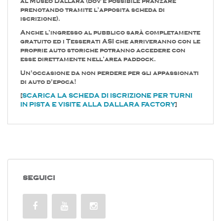
al Museo Dallara (dov’è possibile pranzare
prenotando tramite l’apposita scheda di
iscrizione).
Anche l’ingresso al pubblico sarà completamente
gratuito ed i Tesserati ASI che arriveranno con le
proprie auto storiche potranno accedere con
esse direttamente nell’area paddock.
Un'occasione da non perdere per gli appassionati
di auto d'epoca!
[
SCARICA LA SCHEDA DI ISCRIZIONE PER TURNI
IN PISTA E VISITE ALLA DALLARA FACTORY
]
SEGUICI