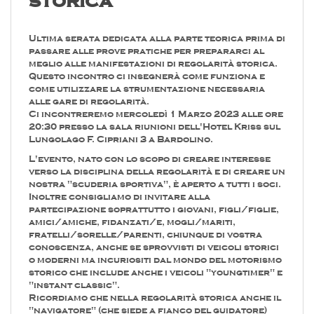
storica
Ultima serata dedicata alla parte teorica prima di
passare alle prove pratiche per prepararci al
meglio alle manifestazioni di regolarità storica.
Questo incontro ci insegnerà come funziona e
come utilizzare la strumentazione necessaria
alle gare di regolarità.
Ci incontreremo mercoledì 1 Marzo 2023 alle ore
20:30 presso la sala riunioni dell'Hotel Kriss sul
Lungolago F. Cipriani 3 a Bardolino.
L'evento, nato con lo scopo di creare interesse
verso la disciplina della regolarità e di creare un
nostra "scuderia sportiva", è aperto a tutti i soci.
Inoltre consigliamo di invitare alla
partecipazione soprattutto i giovani, figli/figlie,
amici/amiche, fidanzati/e, mogli/mariti,
fratelli/sorelle/parenti, chiunque di vostra
conoscenza, anche se sprovvisti di veicoli storici
o moderni ma incuriositi dal mondo del motorismo
storico che include anche i veicoli "youngtimer" e
"instant classic".
Ricordiamo che nella regolarità storica anche il
"navigatore" (che siede a fianco del guidatore)