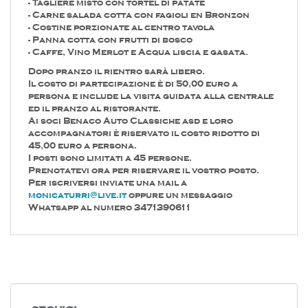
- Tagliere misto con tortel di patate
- Carne salada cotta con fagioli en Bronzon
- Costine porzionate al centro tavola
- Panna cotta con frutti di bosco
- Caffe, Vino Merlot e Acqua liscia e gasata.
Dopo pranzo il rientro sarà libero.
Il costo di partecipazione è di 50,00 euro a
persona e include la visita guidata alla centrale
ed il pranzo al ristorante.
Ai soci Benaco Auto Classiche asd e loro
accompagnatori è riservato il costo ridotto di
45,00 euro a persona.
I posti sono limitati a 45 persone.
Prenotatevi ora per riservare il vostro posto.
Per iscriversi inviate una mail a
monicaturri@live.it
oppure un messaggio
Whatsapp al numero 3471390611