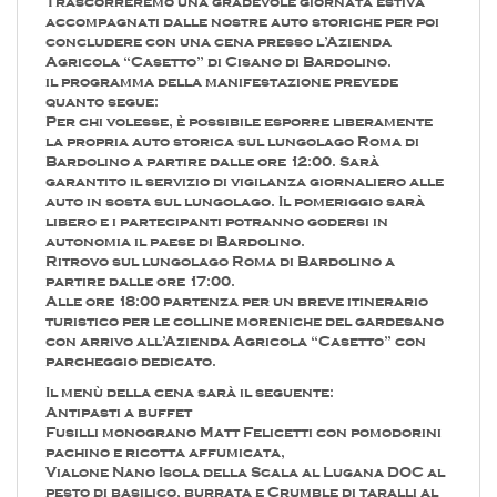
Trascorreremo una gradevole giornata estiva
accompagnati dalle nostre auto storiche per poi
concludere con una cena presso l’Azienda
Agricola “Casetto” di Cisano di Bardolino.
il programma della manifestazione prevede
quanto segue:
Per chi volesse, è possibile esporre liberamente
la propria auto storica sul lungolago Roma di
Bardolino a partire dalle ore 12:00. Sarà
garantito il servizio di vigilanza giornaliero alle
auto in sosta sul lungolago. Il pomeriggio sarà
libero e i partecipanti potranno godersi in
autonomia il paese di Bardolino.
Ritrovo sul lungolago Roma di Bardolino a
partire dalle ore 17:00.
Alle ore 18:00 partenza per un breve itinerario
turistico per le colline moreniche del gardesano
con arrivo all’Azienda Agricola “Casetto” con
parcheggio dedicato.
Il menù della cena sarà il seguente:
Antipasti a buffet
Fusilli monograno Matt Felicetti con pomodorini
pachino e ricotta affumicata,
Vialone Nano Isola della Scala al Lugana DOC al
pesto di basilico, burrata e Crumble di taralli al