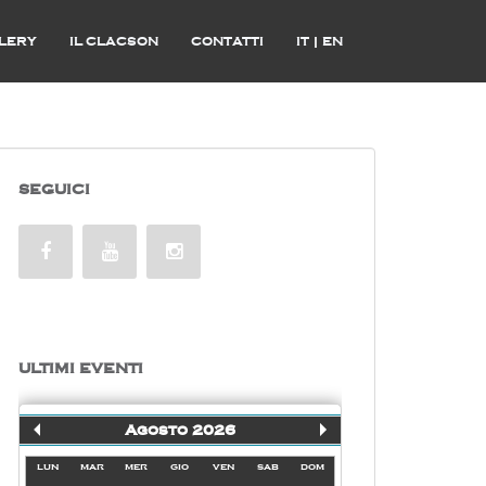
LERY
IL CLACSON
CONTATTI
IT
|
EN
SEGUICI
ULTIMI EVENTI
Agosto 2026
lun
mar
mer
gio
ven
sab
dom