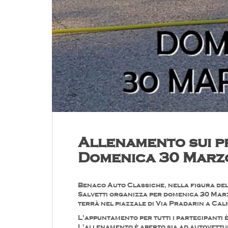
Allenamento sui p
Domenica 30 Marz
Benaco Auto Classiche, nella figura del
Salvetti organizza per domenica 30 Mar
terrà nel piazzale di Via Pradarin a Cal
L'appuntamento per tutti i partecipanti 
L'allenamento è aperto sia ad autovettu