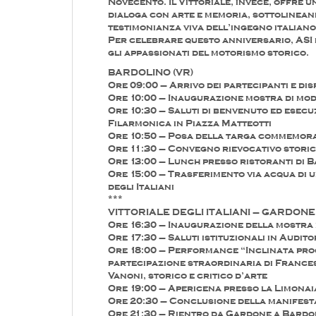
Novecento. Il Vittoriale, invece, offre 
dialoga con arte e memoria, sottolineand
testimonianza viva dell’ingegno italiano
Per celebrare questo anniversario, ASI 
gli appassionati del motorismo storico.
BARDOLINO (VR)
Ore 09:00 – Arrivo dei partecipanti e dis
Ore 10:00 – Inaugurazione mostra di mo
Ore 10:30 – Saluti di benvenuto ed esecu
Filarmonica in Piazza Matteotti
Ore 10:50 – Posa della targa commemorat
Ore 11:30 – Convegno rievocativo stori
Ore 13:00 – Lunch presso ristoranti di 
Ore 15:00 – Trasferimento via acqua di u
degli Italiani
***
VITTORIALE DEGLI ITALIANI – GARDONE 
Ore 16:30 – Inaugurazione della mostra p
Ore 17:30 – Saluti istituzionali in Audit
Ore 18:00 – Performance “Inclinata pro
partecipazione straordinaria di Frances
Vanoni, storico e critico d’arte
Ore 19:00 – Apericena presso la Limonaia
Ore 20:30 – Conclusione della manifest
Ore 21:30 – Rientro da Gardone a Bardoli