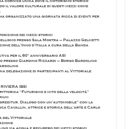
una cornice unica dove il motorismo storico
o il valore culturale di questi mezzi come
.
ha organizzato una giornata ricca di eventi per
posizione dei mezzi storici
dellismo presso Sala Mostra – Palazzo Gelmetti
zione dell’Inno d’Italia a cura della Banda
iva per il 60° anniversario ASI
co presso Giardino Rizzardi – Borgo Bardolino
Bardolino
na delegazione di partecipanti al Vittoriale
RIVIERA (BS)
ittorica “Futurismo e mito della velocità”
orium
greditur. Dialogo con un’automobile” con la
ca Cavallin, attrice e storica dell’arte e Carlo
 del Vittoriale
azione
no via acqua e recupero dei mezzi storici