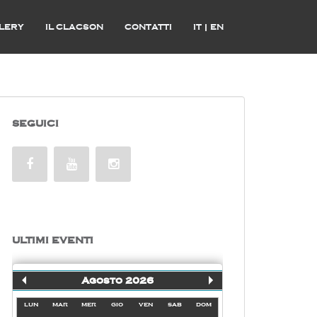
LERY
IL CLACSON
CONTATTI
IT
|
EN
SEGUICI
ULTIMI EVENTI
Agosto 2026
lun
mar
mer
gio
ven
sab
dom