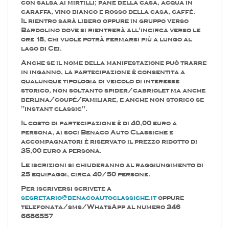
con salsa ai mirtilli; pane della casa, acqua in
caraffa, vino bianco e rosso della casa, caffè.
Il rientro sarà libero oppure in gruppo verso
Bardolino dove si rientrerà all'incirca verso le
ore 18, chi vuole potrà fermarsi più a lungo al
lago di Cei.
Anche se il nome della manifestazione può trarre
in inganno, la partecipazione è consentita a
qualunque tipologia di veicolo di interesse
storico, non soltanto spider/cabriolet ma anche
berlina/coupé/familiare, e anche non storico se
"instant classic".
Il costo di partecipazione è di 40,00 euro a
persona, ai soci Benaco Auto Classiche e
accompagnatori è riservato il prezzo ridotto di
35,00 euro a persona.
Le iscrizioni si chiuderanno al raggiungimento di
25 equipaggi, circa 40/50 persone.
Per iscriversi scrivete a
segretario@benacoautoclassiche.it
oppure
telefonata/sms/WhatsApp al numero 346
6686557