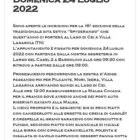
2022
Sono aperte le iscrizioni per la 16ª edizione della
tradizionale gita estiva "Spyderando" che
quest'anno ci porterà al Lago di Cei a Villa
Lagarina (TN)
L'appuntamento è fissato per domenica 24 luglio
2022 con partenza dalla nostra segreteria in
Largo del Casel 2 a Bardolino alle ore 09:30 con
ritrovo a partire dalle ore 09:00.
Proseguiremo percorrendo la destra d'Adige
passando poi per Pilcante, Mori, Isera, Villa
Lagarina arrivando quindi al Lago di Cei.
Alle ore 13:00 raggiungeremo la Malga Cimana
per il pranzo dove avremo anche dei posti auto
riservati davanti alla Malga.
Il menù proposto è il seguente: bis di primi piatti
con canederlotti alle erbette su crema di casolét
e crespelle al grano saraceno con prosciutto e
funghi, secondo piatto con guanciale di maiale
alla birra con cipolle caramellate, polenta e
insalata di cavolo cappuccio; dessert panna cotta