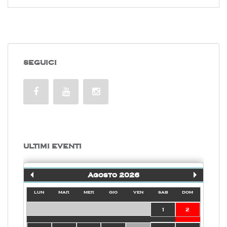
SEGUICI
ULTIMI EVENTI
Agosto 2026
lun
mar
mer
gio
ven
sab
dom
1
2