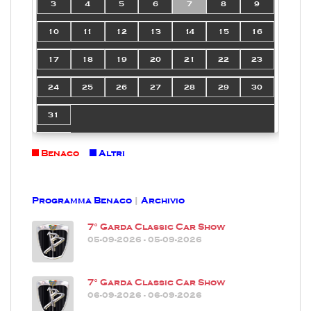
3
4
5
6
7
8
9
10
11
12
13
14
15
16
17
18
19
20
21
22
23
24
25
26
27
28
29
30
31
Benaco
Altri
Programma Benaco
|
Archivio
7° Garda Classic Car Show
05-09-2026 - 05-09-2026
7° Garda Classic Car Show
06-09-2026 - 06-09-2026