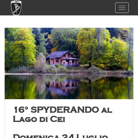
TOGGL
16° SPYDERANDO al
Lago di Cei
Domenica 24 Luglio