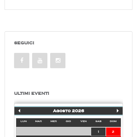
SEGUICI
ULTIMI EVENTI
Agosto 2026
lun
mar
mer
gio
ven
sab
dom
1
2