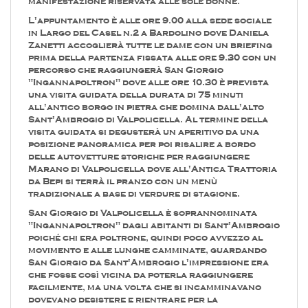
manifestazione riservata alle sole donne.
L'appuntamento è alle ore 9.00 alla sede sociale
in Largo del Casel n.2 a Bardolino dove Daniela
Zanetti accoglierà tutte le dame con un briefing
prima della partenza fissata alle ore 9.30 con un
percorso che raggiungerà San Giorgio
"Ingannapoltron" dove alle ore 10.30 è prevista
una visita guidata della durata di 75 minuti
all'antico borgo in pietra che domina dall'alto
Sant'Ambrogio di Valpolicella. Al termine della
visita guidata si degusterà un aperitivo da una
posizione panoramica per poi risalire a bordo
delle autovetture storiche per raggiungere
Marano di Valpolicella dove all'Antica Trattoria
da Bepi si terrà il pranzo con un menù
tradizionale a base di verdure di stagione.
San Giorgio di Valpolicella è soprannominata
"Ingannapoltron" dagli abitanti di Sant'Ambrogio
poiché chi era poltrone, quindi poco avvezzo al
movimento e alle lunghe camminate, guardando
San Giorgio da Sant'Ambrogio l'impressione era
che fosse così vicina da poterla raggiungere
facilmente, ma una volta che si incamminavano
dovevano desistere e rientrare per la