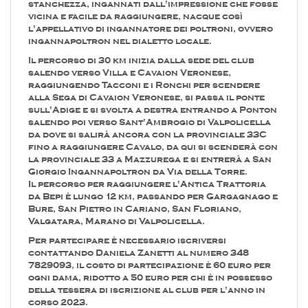
stanchezza, ingannati dall'impressione che fosse
vicina e facile da raggiungere, nacque così
l'appellativo di ingannatore dei poltroni, ovvero
ingannapoltron nel dialetto locale.
Il percorso di 30 km inizia dalla sede del club
salendo verso Villa e Cavaion Veronese,
raggiungendo Tacconi e i Ronchi per scendere
alla Sega di Cavaion Veronese, si passa il ponte
sull'Adige e si svolta a destra entrando a Ponton
salendo poi verso Sant'Ambrogio di Valpolicella
da dove si salirà ancora con la provinciale 33C
fino a raggiungere Cavalo, da qui si scenderà con
la provinciale 33 a Mazzurega e si entrerà a San
Giorgio Ingannapoltron da Via della Torre.
Il percorso per raggiungere l'Antica Trattoria
da Bepi è lungo 12 km, passando per Gargagnago e
Bure, San Pietro in Cariano, San Floriano,
Valgatara, Marano di Valpolicella.
Per partecipare è necessario iscriversi
contattando Daniela Zanetti al numero 348
7829093, il costo di partecipazione è 60 euro per
ogni dama, ridotto a 50 euro per chi è in possesso
della tessera di iscrizione al club per l'anno in
corso 2023.